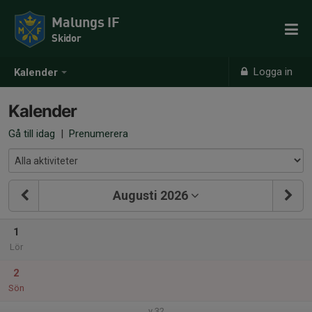
Malungs IF
Skidor
Logga in
Kalender
Kalender
Gå till idag
|
Prenumerera
Augusti 2026
1
Lör
2
Sön
v.32