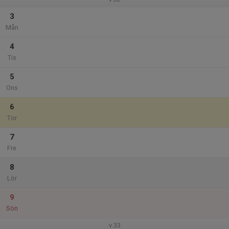
3
Mån
4
Tis
5
Ons
6
Tor
7
Fre
8
Lör
9
Sön
v.33