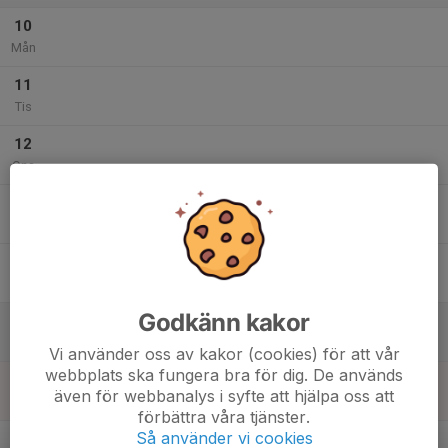
10
Mån
11
Tis
12
Ons
13
Tor
14
Fre
Godkänn kakor
15
Lör
Vi använder oss av kakor (cookies) för att vår
webbplats ska fungera bra för dig. De används
16
även för webbanalys i syfte att hjälpa oss att
Sön
förbättra våra tjänster.
v.34
Så använder vi cookies