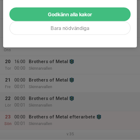
17
Mån
Godkänn alla kakor
18
Bara nödvändiga
Tis
19
Ons
20
16:00
Brothers of Metal
00:00
Tor
Skinnarvallen
21
00:00
Brothers of Metal
00:01
Fre
Skinnarvallen
22
00:00
Brothers of Metal
00:01
Lör
Skinnarvallen
23
00:00
Brothers of Metal efterarbete
00:01
Sön
Skinnarvallen
v.35