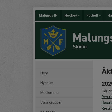
Malungs IF
Hockey
Fotboll
Ha
Malungs
Skidor
Äld
Hem
Nyheter
202
Här är
Medlemmar
Result
Våra grupper
Result
Result