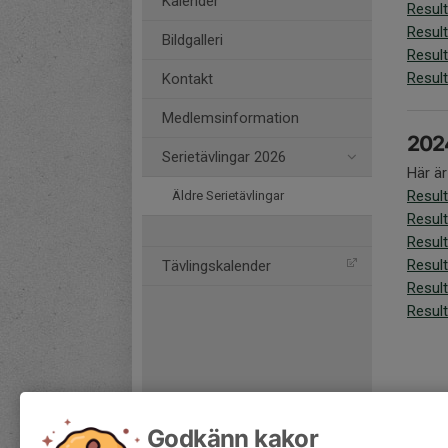
Kalender
Result
Result
Bildgalleri
Result
Result
Kontakt
Medlemsinformation
202
Serietävlingar 2026
Här är
Result
Äldre Serietävlingar
Result
Result
Result
Tävlingskalender
Result
Result
Godkänn kakor