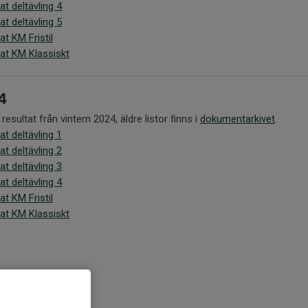
at deltävling 4
at deltävling 5
at KM Fristil
at KM Klassiskt
4
 resultat från vintern 2024, äldre listor finns i
dokumentarkivet
.
at deltävling 1
at deltävling 2
at deltävling 3
at deltävling 4
at KM Fristil
at KM Klassiskt