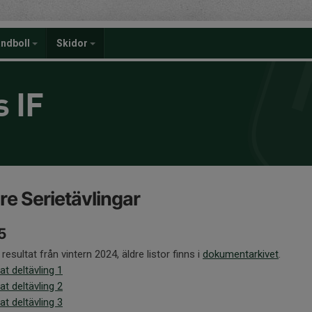
ndboll
Skidor
 IF
re Serietävlingar
5
 resultat från vintern 2024, äldre listor finns i
dokumentarkivet
.
at deltävling 1
at deltävling 2
at deltävling 3