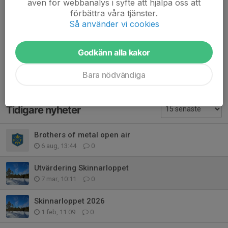
även för webbanalys i syfte att hjälpa oss att
Dela nyhet
förbättra våra tjänster.
Så använder vi cookies
Godkänn alla kakor
Kommentarer
Bara nödvändiga
Tidigare nyheter
Brothers of metal open air
6 aug, 13:44
0
Utvärdering Skinnarloppet
7 mar, 10:11
0
Skinnarloppet 2026
1 feb, 11:09
0