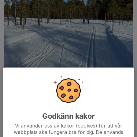
Söndag 15/3 klockan 18:00, tänkte vi summera
Skinnarloppshelgen, genom tankar och reflektioner från året, så
Godkänn kakor
att vi kan bli ännu bättre nästa år. Vi håller till i Skyttehallen, och
Vi använder oss av kakor (cookies) för att vår
hoppas att så många som möjligt kan komma//Välkomna
webbplats ska fungera bra för dig. De används