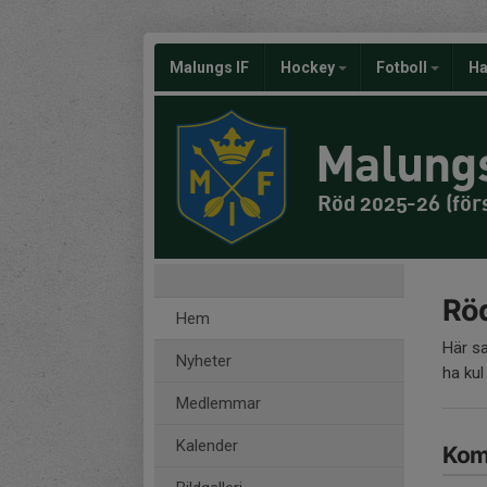
Malungs IF
Hockey
Fotboll
Ha
Malungs
Röd 2025-26 (för
Rö
Hem
Här sa
Nyheter
ha kul
Medlemmar
Kalender
Kom