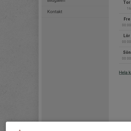
Bildgalleri
Tor
16
Kontakt
Fre
00:00
Lör
00:00
Sön
00:00
Hela 