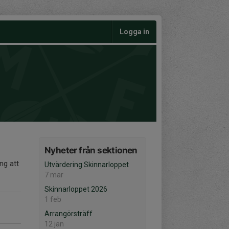
Logga in
Nyheter från sektionen
ng att
Utvärdering Skinnarloppet
7 mar
Skinnarloppet 2026
1 feb
Arrangörsträff
12 jan