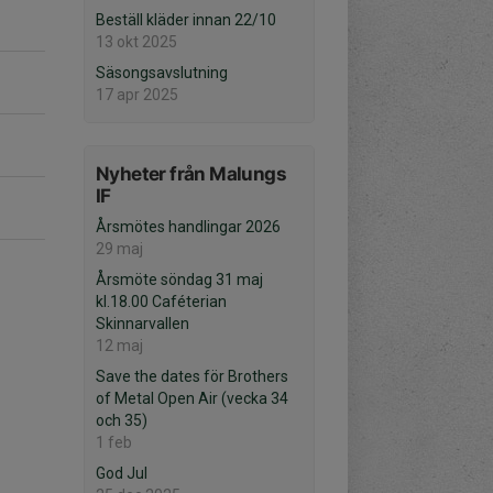
Beställ kläder innan 22/10
13 okt 2025
Säsongsavslutning
17 apr 2025
Nyheter från Malungs
IF
Årsmötes handlingar 2026
29 maj
Årsmöte söndag 31 maj
kl.18.00 Caféterian
Skinnarvallen
12 maj
Save the dates för Brothers
of Metal Open Air (vecka 34
och 35)
1 feb
God Jul