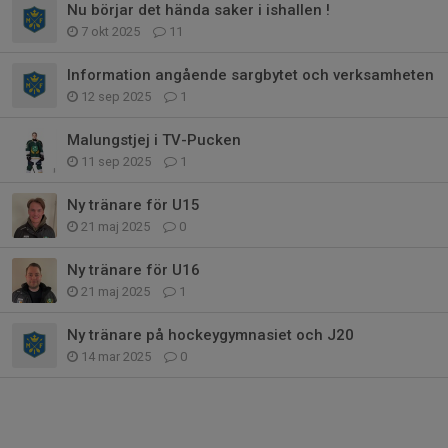
Nu börjar det hända saker i ishallen !
7 okt 2025
11
Information angående sargbytet och verksamheten
12 sep 2025
1
Malungstjej i TV-Pucken
11 sep 2025
1
Ny tränare för U15
21 maj 2025
0
Ny tränare för U16
21 maj 2025
1
Ny tränare på hockeygymnasiet och J20
14 mar 2025
0