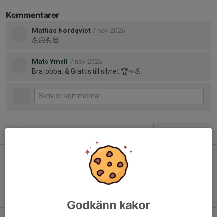
Kommentarer
Mattias Nordqvist
7 nov 2025
💪🏻💪🏻
Mats Ymell
7 nov 2025
Bra jobbat & Grattis till silvret.🏆👊💪
Tidigare nyheter
Brothers of Metal Open Air – 22 augusti
20 jul, 08:32
0
RM Uttagen
23 mar, 08:03
9
Godkänn kakor