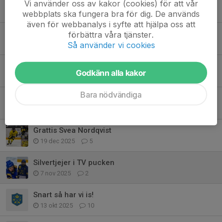
Malungs tjej i Dalatruppen till RM U15
Vi använder oss av kakor (cookies) för att vår
16 mar, 10:43
13
webbplats ska fungera bra för dig. De används
även för webbanalys i syfte att hjälpa oss att
Förändringar i tränarstaber!
förbättra våra tjänster.
Så använder vi cookies
31 jan, 11:33
0
Grattis Svea!
Godkänn alla kakor
19 jan, 21:34
0
Bara nödvändiga
Inställda aktiviteter lördag 10/1
10 jan, 09:56
0
Grattis Svea Nordqvist
19 dec 2025
5
Silvertjejer i TV pucken
7 nov 2025
2
Snart så har vi is!
13 okt 2025
10