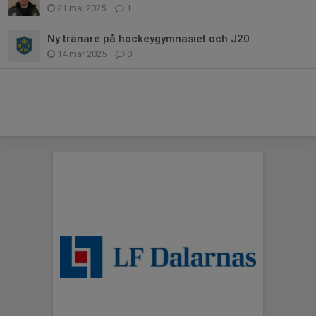
21 maj 2025
1
Ny tränare på hockeygymnasiet och J20
14 mar 2025
0