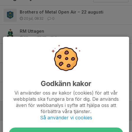
Brothers of Metal Open Air – 22 augusti
20 jul, 08:32
0
RM Uttagen
23 mar, 08:03
9
Malungs tjej i Dalatruppen till RM U15
16 mar, 10:43
13
Förändringar i tränarstaber!
31 jan, 11:33
0
Godkänn kakor
Grattis Svea!
Vi använder oss av kakor (cookies) för att vår
19 jan, 21:34
0
webbplats ska fungera bra för dig. De används
även för webbanalys i syfte att hjälpa oss att
Inställda aktiviteter lördag 10/1
förbättra våra tjänster.
10 jan, 09:56
0
Så använder vi cookies
Grattis Svea Nordqvist