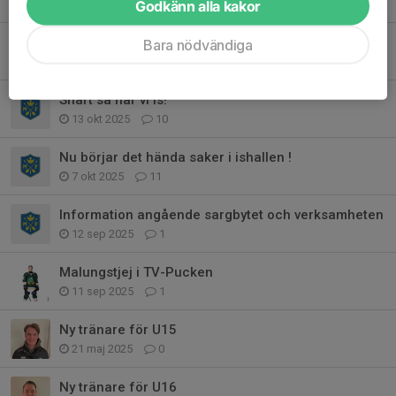
Godkänn alla kakor
19 dec 2025
5
Silvertjejer i TV pucken
Bara nödvändiga
7 nov 2025
2
Snart så har vi is!
13 okt 2025
10
Nu börjar det hända saker i ishallen !
7 okt 2025
11
Information angående sargbytet och verksamheten
12 sep 2025
1
Malungstjej i TV-Pucken
11 sep 2025
1
Ny tränare för U15
21 maj 2025
0
Ny tränare för U16