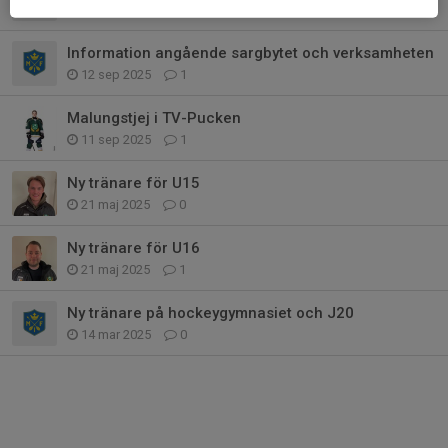
7 okt 2025
11
Information angående sargbytet och verksamheten
12 sep 2025
1
Malungstjej i TV-Pucken
11 sep 2025
1
Ny tränare för U15
21 maj 2025
0
Ny tränare för U16
21 maj 2025
1
Ny tränare på hockeygymnasiet och J20
14 mar 2025
0