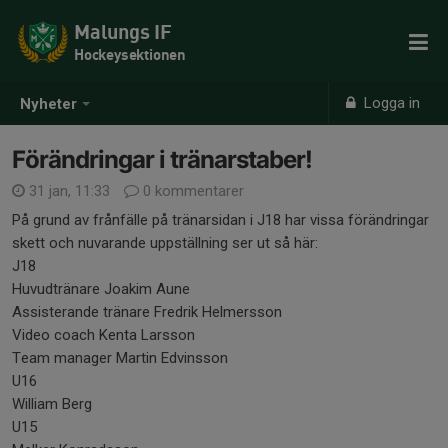
Malungs IF
Hockeysektionen
Logga in
Nyheter
Förändringar i tränarstaber!
31 jan, 11:33
0 kommentarer
På grund av frånfälle på tränarsidan i J18 har vissa förändringar
skett och nuvarande uppställning ser ut så här:
J18
Huvudtränare Joakim Aune
Assisterande tränare Fredrik Helmersson
Video coach Kenta Larsson
Team manager Martin Edvinsson
U16
William Berg
U15