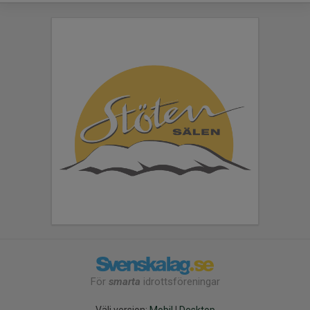
För
smarta
idrottsföreningar
Välj version:
Mobil
|
Desktop