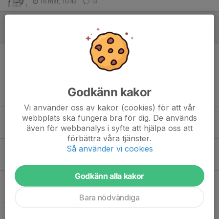
16 mar, 10:43
13
Förändringar i tränarstaber!
31 jan, 11:33
0
Grattis Svea!
19 jan, 21:34
0
Inställda aktiviteter lördag 10/1
Godkänn kakor
10 jan, 09:56
0
Vi använder oss av kakor (cookies) för att vår
webbplats ska fungera bra för dig. De används
Grattis Svea Nordqvist
även för webbanalys i syfte att hjälpa oss att
19 dec 2025
5
förbättra våra tjänster.
Så använder vi cookies
Silvertjejer i TV pucken
7 nov 2025
2
Godkänn alla kakor
Snart så har vi is!
13 okt 2025
10
Bara nödvändiga
Nu börjar det hända saker i ishallen !