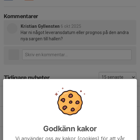
Kommentarer
Kristian Gyllensten
6 okt 2025
Har ni något leveransdatum eller prognos på den andra
nya sargen till hallen?
Tidigare nyheter
Brothers of Metal Open Air – 22 augusti
20 jul, 08:32
0
RM Uttagen
23 mar, 08:03
9
Godkänn kakor
Malungs tjej i Dalatruppen till RM U15
Vi använder oss av kakor (cookies) för att vår