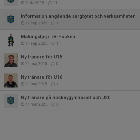
7 okt 2025
11
Information angående sargbytet och verksamheten
12 sep 2025
1
Malungstjej i TV-Pucken
11 sep 2025
1
Ny tränare för U15
21 maj 2025
0
Ny tränare för U16
21 maj 2025
1
Ny tränare på hockeygymnasiet och J20
14 mar 2025
0