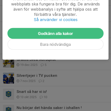
16 mar, 10:43
13
webbplats ska fungera bra för dig. De används
även för webbanalys i syfte att hjälpa oss att
Förändringar i tränarstaber!
förbättra våra tjänster.
31 jan, 11:33
0
Så använder vi cookies
Grattis Svea!
19 jan, 21:34
0
Godkänn alla kakor
Inställda aktiviteter lördag 10/1
Bara nödvändiga
10 jan, 09:56
0
Grattis Svea Nordqvist
19 dec 2025
5
Silvertjejer i TV pucken
7 nov 2025
2
Snart så har vi is!
13 okt 2025
10
Nu börjar det hända saker i ishallen !