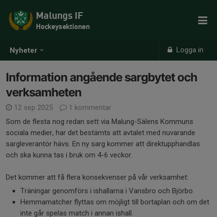
Malungs IF
Hockeysektionen
Logga in
Nyheter
Information angående sargbytet och
verksamheten
12 sep 2025
1 kommentar
Som de flesta nog redan sett via Malung-Sälens Kommuns
sociala medier, har det bestämts att avtalet med nuvarande
sargleverantör hävs. En ny sarg kommer att direktupphandlas
och ska kunna tas i bruk om 4-6 veckor.
Det kommer att få flera konsekvenser på vår verksamhet:
Träningar genomförs i ishallarna i Vansbro och Björbo.
Hemmamatcher flyttas om möjligt till bortaplan och om det
inte går spelas match i annan ishall.