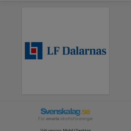
För
smarta
idrottsföreningar
Välj version:
Mobil
|
Desktop