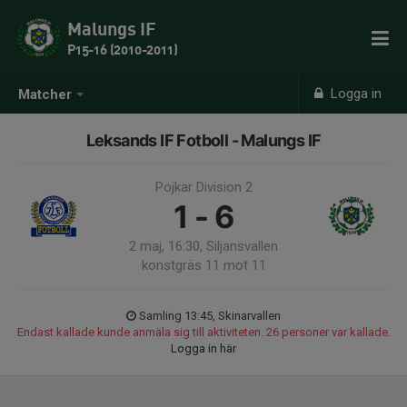
Malungs IF
P15-16 (2010-2011)
Logga in
Matcher
Leksands IF Fotboll - Malungs IF
Pojkar Division 2
1 - 6
2 maj, 16:30, Siljansvallen
konstgräs 11 mot 11
Samling 13:45, Skinarvallen
Endast kallade kunde anmäla sig till aktiviteten. 26 personer var kallade.
Logga in här