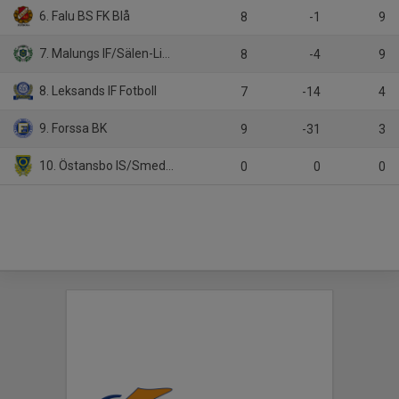
6. Falu BS FK Blå
8
-1
9
7. Malungs IF/Sälen-Lima Fotboll
8
-4
9
8. Leksands IF Fotboll
7
-14
4
9. Forssa BK
9
-31
3
10. Östansbo IS/Smedjebackens FK
0
0
0