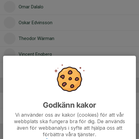
Omar Dalalo
Oskar Edvinsson
Theodor Wärman
Vincent Engberg
Wille Arvidsson
Ledare
Nina Hallström
Tränare
Godkänn kakor
Vi använder oss av kakor (cookies) för att vår
Urban Halvarsson
Tränare
webbplats ska fungera bra för dig. De används
även för webbanalys i syfte att hjälpa oss att
förbättra våra tjänster.