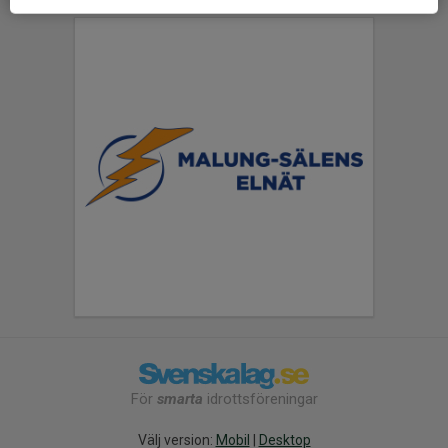
För
smarta
idrottsföreningar
Välj version:
Mobil
|
Desktop