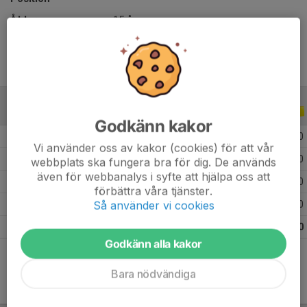
Ålder
15 år
ALLA SERIER
ALLA ÅR
Godkänn kakor
2026
5
0
0
0
Vi använder oss av kakor (cookies) för att vår
2025
17
0
0
0
webbplats ska fungera bra för dig. De används
även för webbanalys i syfte att hjälpa oss att
2024
13
0
0
0
förbättra våra tjänster.
Så använder vi cookies
2023
11
0
0
0
Totalt
46
0
0
0
Godkänn alla kakor
Bara nödvändiga