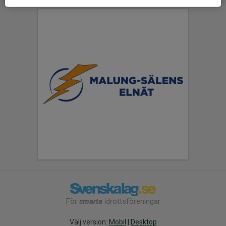
För
smarta
idrottsföreningar
Välj version:
Mobil
|
Desktop