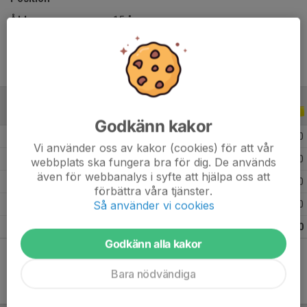
Ålder
15 år
ALLA SERIER
ALLA ÅR
Godkänn kakor
2026
3
0
0
0
Vi använder oss av kakor (cookies) för att vår
2025
10
0
0
0
webbplats ska fungera bra för dig. De används
även för webbanalys i syfte att hjälpa oss att
2024
8
0
0
0
förbättra våra tjänster.
Så använder vi cookies
2023
14
0
0
0
Totalt
35
0
0
0
Godkänn alla kakor
Bara nödvändiga