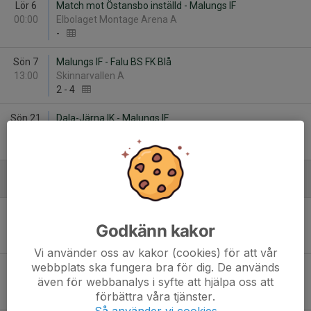
Lör 6
Match mot Östansbo inställd - Malungs IF
00:00
Elbolaget Montage Arena A
-
Sön 7
Malungs IF - Falu BS FK Blå
13:00
Skinnarvallen A
2
-
4
Sön 21
Dala-Järna IK - Malungs IF
16:00
ELMAB Arena
5
-
3
Augusti
Lör 8
Malungs IF - Leksands IF Fotboll
13:30
Skinnarvallen A
Godkänn kakor
-
Vi använder oss av kakor (cookies) för att vår
webbplats ska fungera bra för dig. De används
Ons 12
Malungs IF - Vansbro AIK FK
även för webbanalys i syfte att hjälpa oss att
19:00
Skinnarvallen A
förbättra våra tjänster.
-
Så använder vi cookies