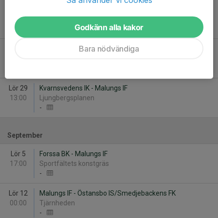
Lör 15
Falu BS FK Gul - Malungs IF
12:30
Kopparvallen B
Godkänn alla kakor
-
Bara nödvändiga
Sön 16
Malungs IF - Ludvika FK
15:00
Skinnarvallen A
-
Lör 29
Kvarnsvedens IK - Malungs IF
13:00
Ljungbergsplanen
-
September
Lör 5
Forssa BK - Malungs IF
17:00
Sportfältets konstgräs
-
Lör 12
Malungs IF - Östansbo IS/Smedjebackens FK
00:00
Tjärnheden
-