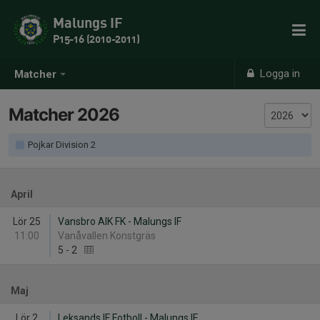
Malungs IF
P15-16 (2010-2011)
Logga in
Matcher
Matcher 2026
Pojkar Division 2
April
Lör 25
Vansbro AIK FK - Malungs IF
11:00
Vanåvallen Konstgräs
5
-
2
Maj
Lör 2
Leksands IF Fotboll - Malungs IF