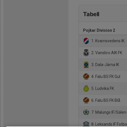
Tabell
Pojkar Division 2
1. Kvarnsvedens IK
2. Vansbro AIK FK
3. Dala-Järna IK
4. Falu BS FK Gul
5. Ludvika FK
6. Falu BS FK Blå
7. Malungs IF/Sälen
8. Leksands IF Fotbo