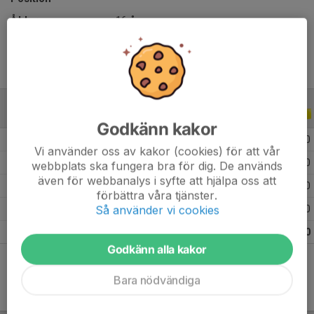
Ålder
16 år
ALLA SERIER
ALLA ÅR
Godkänn kakor
2026
1
0
0
0
Vi använder oss av kakor (cookies) för att vår
2025
14
0
0
0
webbplats ska fungera bra för dig. De används
även för webbanalys i syfte att hjälpa oss att
2024
8
0
0
0
förbättra våra tjänster.
Så använder vi cookies
2023
13
0
0
0
Totalt
36
0
0
0
Godkänn alla kakor
Bara nödvändiga