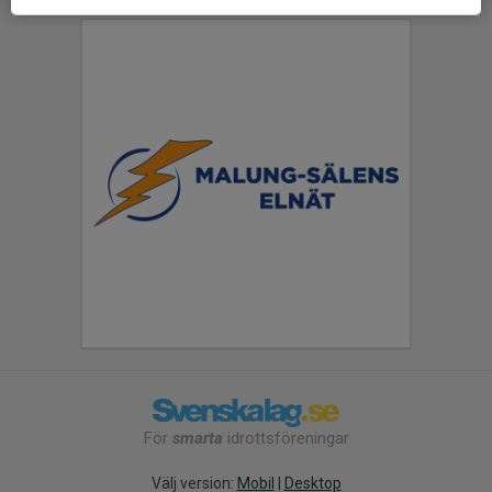
För
smarta
idrottsföreningar
Välj version:
Mobil
|
Desktop