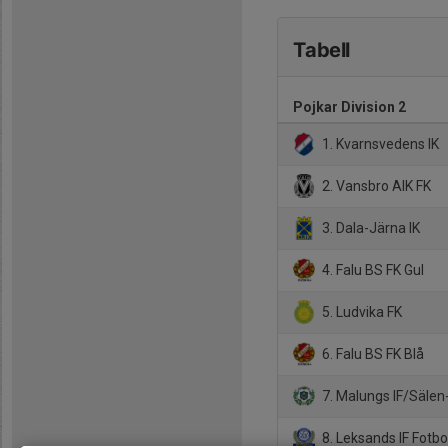
Tabell
Pojkar Division 2
1. Kvarnsvedens IK
2. Vansbro AIK FK
3. Dala-Järna IK
4. Falu BS FK Gul
5. Ludvika FK
6. Falu BS FK Blå
7. Malungs IF/Sälen
8. Leksands IF Fotbo