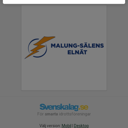
För
smarta
idrottsföreningar
Välj version:
Mobil
|
Desktop