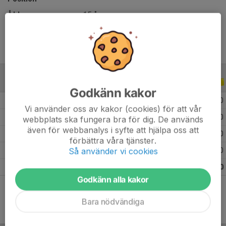
Ålder
15 år
ALLA SERIER
ALLA ÅR
Godkänn kakor
2026
5
0
0
0
Vi använder oss av kakor (cookies) för att vår
2025
10
0
0
0
webbplats ska fungera bra för dig. De används
även för webbanalys i syfte att hjälpa oss att
2024
18
0
0
0
förbättra våra tjänster.
Så använder vi cookies
2023
15
0
0
0
Totalt
48
0
0
0
Godkänn alla kakor
Bara nödvändiga