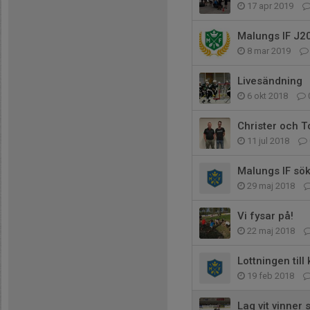
17 apr 2019
Malungs IF J2
8 mar 2019
Livesändning
6 okt 2018
Christer och T
11 jul 2018
Malungs IF söke
29 maj 2018
Vi fysar på!
22 maj 2018
Lottningen till 
19 feb 2018
Lag vit vinner