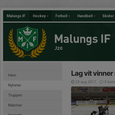
Malungs IF
Hockey
Fotboll
Handboll
Skidor
Malungs IF
J20
Lag vit vinne
Hem
23 aug 2017
0 kom
Nyheter
Truppen
Matcher