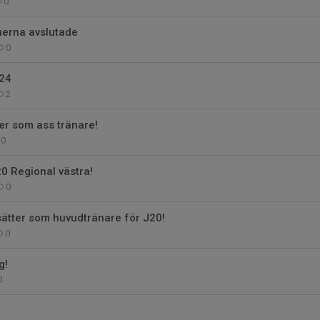
0
erna avslutade
0
/24
2
er som ass tränare!
0
J20 Regional västra!
0
sätter som huvudtränare för J20!
0
g!
0