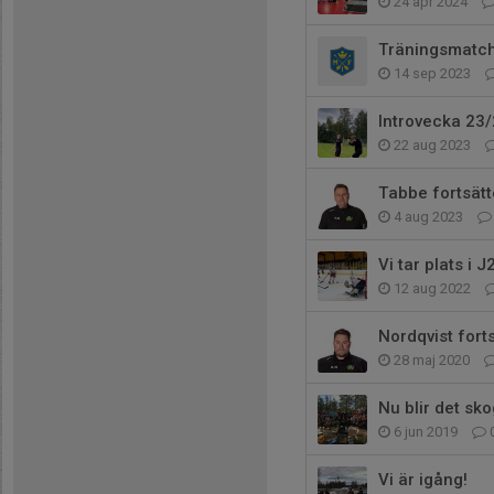
24 apr 2024
Träningsmatch
14 sep 2023
Introvecka 23
22 aug 2023
Tabbe fortsätt
4 aug 2023
Vi tar plats i 
12 aug 2022
Nordqvist fort
28 maj 2020
Nu blir det sko
6 jun 2019
Vi är igång!