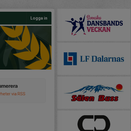
Logga in
umerera
heter via RSS