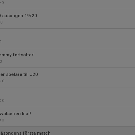
0
0 säsongen 19/20
0
0
ommy fortsätter!
0
r spelare till J20
0
0
kvalserien klar!
0
 säsongens första match