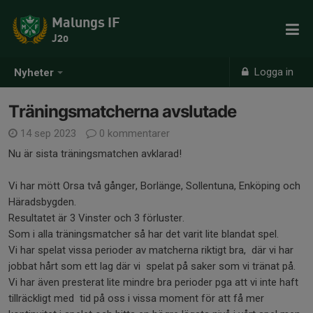
Malungs IF
J20
Logga in
Nyheter
Träningsmatcherna avslutade
14 sep 2023
0 kommentarer
Nu är sista träningsmatchen avklarad!
Vi har mött Orsa två gånger, Borlänge, Sollentuna, Enköping och
Häradsbygden.
Resultatet är 3 Vinster och 3 förluster.
Som i alla träningsmatcher så har det varit lite blandat spel.
Vi har spelat vissa perioder av matcherna riktigt bra, där vi har
jobbat hårt som ett lag där vi spelat på saker som vi tränat på.
Vi har även presterat lite mindre bra perioder pga att vi inte haft
tillräckligt med tid på oss i vissa moment för att få mer