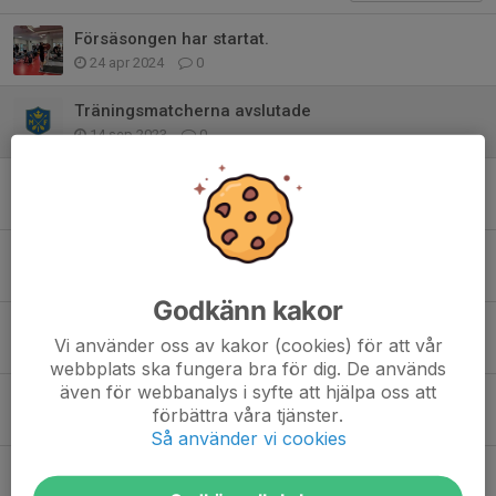
Försäsongen har startat.
24 apr 2024
0
Träningsmatcherna avslutade
14 sep 2023
0
Introvecka 23/24
22 aug 2023
2
Tabbe fortsätter som ass tränare!
4 aug 2023
0
Godkänn kakor
Vi tar plats i J20 Regional västra!
Vi använder oss av kakor (cookies) för att vår
12 aug 2022
0
webbplats ska fungera bra för dig. De används
även för webbanalys i syfte att hjälpa oss att
Nordqvist fortsätter som huvudtränare för J20!
förbättra våra tjänster.
28 maj 2020
0
Så använder vi cookies
Nu blir det skog!
6 jun 2019
0