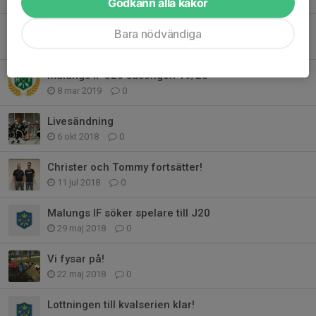
Godkänn alla kakor
Vi är igång!
Bara nödvändiga
17 apr 2019
0
Malungs IF J20 säsongen 19/20
8 mar 2019
0
Livesändning
6 okt 2018
0
Christer och Tommy fortsätter!
11 jul 2018
0
Malungs IF söker spelare till J20
29 maj 2018
0
Vi fysar på!
22 maj 2018
0
Lottningen till kvalserien klar!