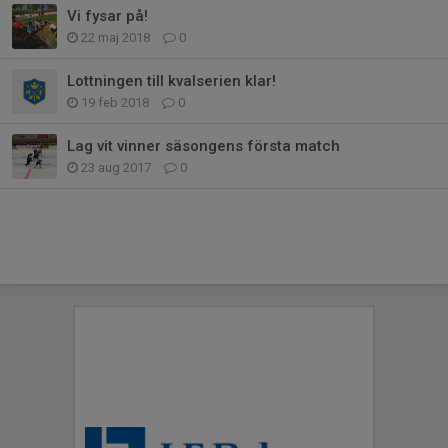
Vi fysar på!
22 maj 2018
0
Lottningen till kvalserien klar!
19 feb 2018
0
Lag vit vinner säsongens första match
23 aug 2017
0