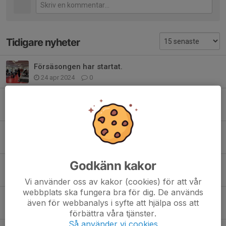
Tidigare nyheter
Försäsongen har startat.
24 apr 2024
0
Träningsmatcherna avslutade
14 sep 2023
0
Introvecka 23/24
22 aug 2023
2
Godkänn kakor
Tabbe fortsätter som ass tränare!
4 aug 2023
0
Vi använder oss av kakor (cookies) för att vår
webbplats ska fungera bra för dig. De används
Vi tar plats i J20 Regional västra!
även för webbanalys i syfte att hjälpa oss att
12 aug 2022
0
förbättra våra tjänster.
Så använder vi cookies