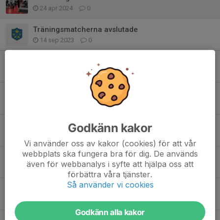
24 apr 2024
0
Träningsmatcherna avslutade
14 sep 2023
0
Introvecka 23/24
22 aug 2023
2
Tabbe fortsätter som ass tränare!
4 aug 2023
0
Godkänn kakor
Vi tar plats i J20 Regional västra!
12 aug 2022
0
Vi använder oss av kakor (cookies) för att vår
webbplats ska fungera bra för dig. De används
Nordqvist fortsätter som huvudtränare för J20!
även för webbanalys i syfte att hjälpa oss att
28 maj 2020
0
förbättra våra tjänster.
Så använder vi cookies
Nu blir det skog!
6 jun 2019
0
Godkänn alla kakor