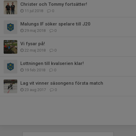
Christer och Tommy fortsätter!
11 jul 2018
0
Malungs IF söker spelare till J20
29 maj 2018
0
Vi fysar på!
22 maj 2018
0
Lottningen till kvalserien klar!
19 feb 2018
0
Lag vit vinner säsongens första match
23 aug 2017
0