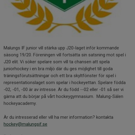
Malungs IF junior vill stärka upp J20-laget inför kommande
säsong 19/20. Föreningen vill fortsätta sin satsning mot spel i
J20 elit. Vi söker spelare som vill ta chansen att spela
juniorhockey i en bra miljö där du ges möjlighet till goda
träningsförutsättningar och ett bra skyltfönster för spel i
representationslaget som spelar i hockeyettan. Spelare födda
-02, -01, -00 är av intresse. Är du född --02 eller -01 så ser vi
gärna att du börjar på vårt hockeygymnasium. Malung-Sälen
hockeyacademy.
Är du intresserad eller vill ha mer information? kontakta
hockey@malungsif.se