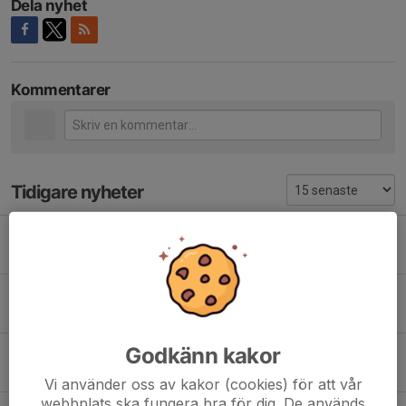
Dela nyhet
Kommentarer
Tidigare nyheter
Försäsongen har startat.
24 apr 2024
0
Träningsmatcherna avslutade
14 sep 2023
0
Godkänn kakor
Introvecka 23/24
22 aug 2023
2
Vi använder oss av kakor (cookies) för att vår
webbplats ska fungera bra för dig. De används