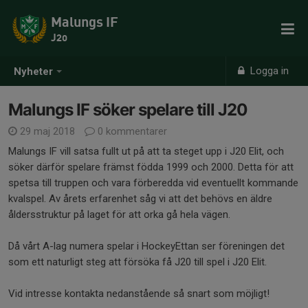
Malungs IF
J20
Logga in
Nyheter
Malungs IF söker spelare till J20
29 maj 2018
0 kommentarer
Malungs IF vill satsa fullt ut på att ta steget upp i J20 Elit, och
söker därför spelare främst födda 1999 och 2000. Detta för att
spetsa till truppen och vara förberedda vid eventuellt kommande
kvalspel. Av årets erfarenhet såg vi att det behövs en äldre
åldersstruktur på laget för att orka gå hela vägen.
Då vårt A-lag numera spelar i HockeyEttan ser föreningen det
som ett naturligt steg att försöka få J20 till spel i J20 Elit.
Vid intresse kontakta nedanstående så snart som möjligt!