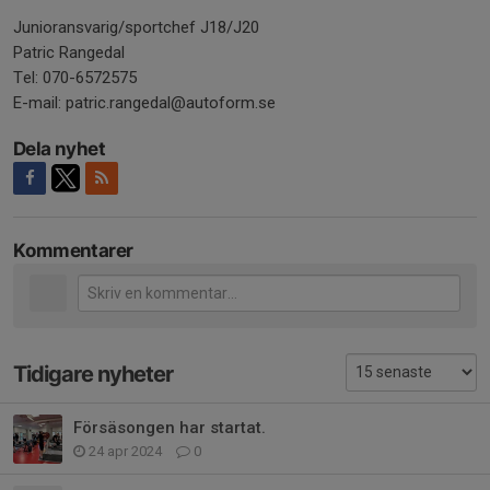
Junioransvarig/sportchef J18/J20
Patric Rangedal
Tel: 070-6572575
E-mail: patric.rangedal@autoform.se
Dela nyhet
Kommentarer
Tidigare nyheter
Försäsongen har startat.
24 apr 2024
0