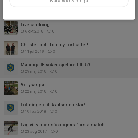
Bara nödvändiga
Malungs IF J20 säsongen 19/20
8 mar 2019
0
Livesändning
6 okt 2018
0
Christer och Tommy fortsätter!
11 jul 2018
0
Malungs IF söker spelare till J20
29 maj 2018
0
Vi fysar på!
22 maj 2018
0
Lottningen till kvalserien klar!
19 feb 2018
0
Lag vit vinner säsongens första match
23 aug 2017
0