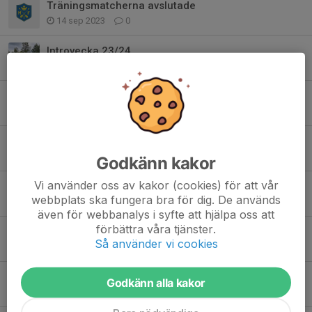
Träningsmatcherna avslutade
14 sep 2023
0
Introvecka 23/24
22 aug 2023
2
Tabbe fortsätter som ass tränare!
4 aug 2023
0
Vi tar plats i J20 Regional västra!
12 aug 2022
0
Godkänn kakor
Vi använder oss av kakor (cookies) för att vår
Nordqvist fortsätter som huvudtränare för J20!
webbplats ska fungera bra för dig. De används
28 maj 2020
0
även för webbanalys i syfte att hjälpa oss att
förbättra våra tjänster.
Nu blir det skog!
Så använder vi cookies
6 jun 2019
0
Vi är igång!
Godkänn alla kakor
17 apr 2019
0