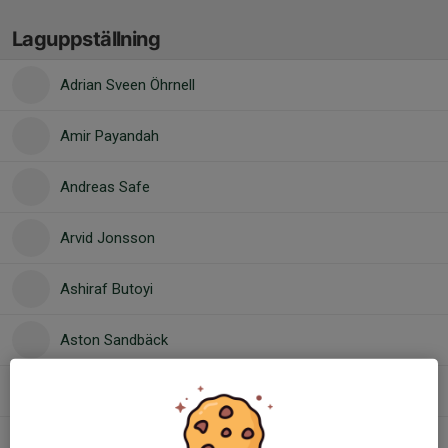
Laguppställning
Adrian Sveen Öhrnell
Amir Payandah
Andreas Safe
Arvid Jonsson
Ashiraf Butoyi
Aston Sandbäck
Bilal Borchashvili
Ivar Nyhlén