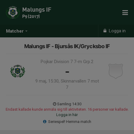
Malungs IF
P9 (2017)
Logga in
Matcher
Malungs IF - Bjursås IK/Grycksbo IF
Pojkar Division 7 7-m Grp.2
-
9 maj, 15:30, Skinnarvallen 7 mot
7
Samling 14:30
Endast kallade kunde anmäla sig till aktiviteten. 16 personer var kallade.
Logga in här
Seriespel! Hemma match