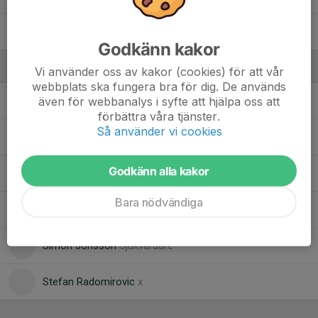
Millex Jons Hansson
Godkänn kakor
Ledare
Vi använder oss av kakor (cookies) för att vår
webbplats ska fungera bra för dig. De används
även för webbanalys i syfte att hjälpa oss att
Frida Hansson
Tränar
förbättra våra tjänster.
Så använder vi cookies
John Öhrnell
Ass tränare
Godkänn alla kakor
Kenny Lissman
Tränare
Bara nödvändiga
Malin Dammen Sveen
Tränare/Föräldrarepresentant
Simon Jonsson
Sjukvårdare
Stefan Radomirovic
x