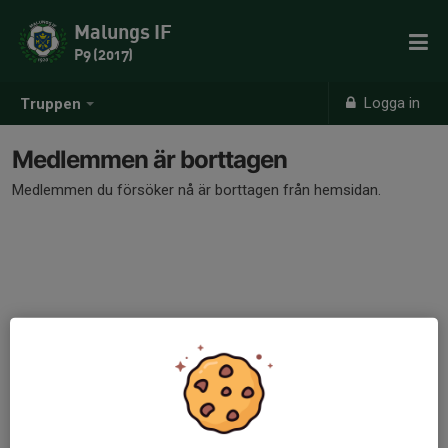
Malungs IF
P9 (2017)
Logga in
Truppen
Medlemmen är borttagen
Medlemmen du försöker nå är borttagen från hemsidan.