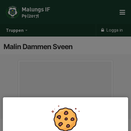
Malungs IF
P9 (2017)
Logga in
Truppen
Malin Dammen Sveen
Titel
Tränare/Föräldrarepresentant