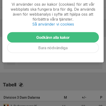
Daniel Henriksson
Lagledare
Vi använder oss av kakor (cookies) för att vår
webbplats ska fungera bra för dig. De används
Mattias Nordqvist
Tränare
även för webbanalys i syfte att hjälpa oss att
förbättra våra tjänster.
Så använder vi cookies
Referat
Godkänn alla kakor
Inget referat skrivet
Bara nödvändiga
Tabell
Division 3 Dam Dalarna
M
+/-
P