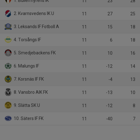
1. Bullermyrens IK
11
23
28
2. Kvarnsvedens IK U
11
27
25
3. Leksands IF Fotboll A
11
15
18
4. Torsångs IF
11
6
18
5. Smedjebackens FK
11
10
16
6. Malungs IF
11
-12
14
7. Korsnäs IF FK
11
-4
13
8. Vansbro AIK FK
11
-13
10
9. Slätta SK U
11
-12
8
10. Säters IF FK
11
-40
7