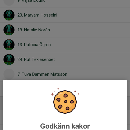
9. Kajsa Eklund
23. Maryam Hosseini
19. Natalie Norén
13. Patricia Ögren
24. Rut Teklesenbet
7. Tuva Dammen Matsson
Tyra Dahlgren
, F15-16 (2010-2011)
Ledare
Clara Olofsson
Lagledare
Godkänn kakor