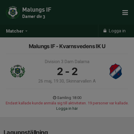
Malungs IF
Damer div 3
Logga in
Matcher
Malungs IF - Kvarnsvedens IK U
Division 3 Dam Dalarna
2 - 2
26 maj, 19:30, Skinnarvallen A
Samling 18:00
Endast kallade kunde anmäla sig till aktiviteten. 19 personer var kallade.
Logga in här
Laguppställning