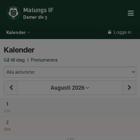
Malungs IF
Damer div 3
Logga in
Kalender
Kalender
Gå till idag
|
Prenumerera
Augusti 2026
1
Lör
2
Sön
v.32