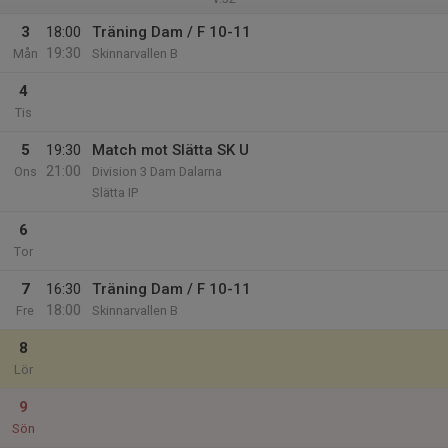
3
18:00
Träning Dam / F 10-11
19:30
Mån
Skinnarvallen B
4
Tis
5
19:30
Match mot Slätta SK U
21:00
Ons
Division 3 Dam Dalarna
Slätta IP
6
Tor
7
16:30
Träning Dam / F 10-11
18:00
Fre
Skinnarvallen B
8
Lör
9
Sön