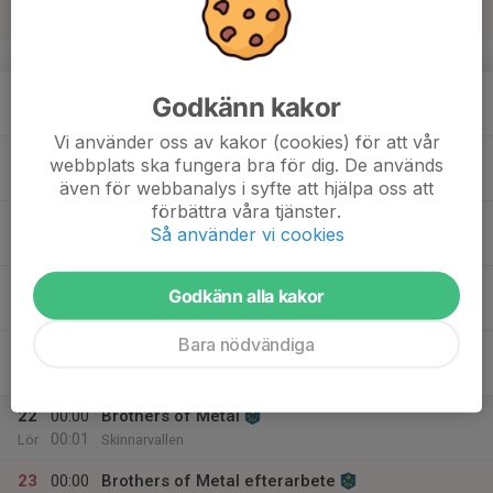
Sön
v.34
17
18:00
Träning Dam / F 10-11
Godkänn kakor
19:30
Mån
Skinnarvallen B
Vi använder oss av kakor (cookies) för att vår
18
webbplats ska fungera bra för dig. De används
Tis
även för webbanalys i syfte att hjälpa oss att
förbättra våra tjänster.
19
Så använder vi cookies
Ons
20
16:00
Brothers of Metal
Godkänn alla kakor
00:00
Tor
Skinnarvallen
Bara nödvändiga
21
00:00
Brothers of Metal
00:01
Fre
Skinnarvallen
22
00:00
Brothers of Metal
00:01
Lör
Skinnarvallen
23
00:00
Brothers of Metal efterarbete