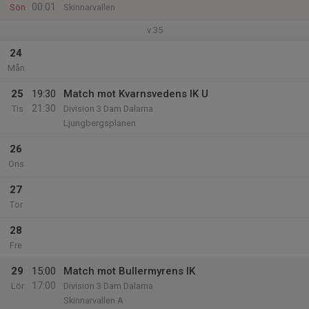
00:01
Sön
Skinnarvallen
v.35
24
Mån
25
19:30
Match mot Kvarnsvedens IK U
21:30
Tis
Division 3 Dam Dalarna
Ljungbergsplanen
26
Ons
27
Tor
28
Fre
29
15:00
Match mot Bullermyrens IK
17:00
Lör
Division 3 Dam Dalarna
Skinnarvallen A