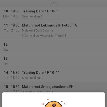
v.33
10
18:00
Träning Dam / F 10-11
19:30
Mån
Skinnarvallen B
11
19:30
Match mot Leksands IF Fotboll A
21:30
Tis
Division 3 Dam Dalarna
Siljansvallen konstgräs 11 mot 11
12
Ons
13
Tor
14
16:30
Träning Dam / F 10-11
18:00
Fre
Skinnarvallen B
15
15:30
Match mot Smedjebackens FK
17:30
Lör
Division 3 Dam Dalarna
Herosvallen
16