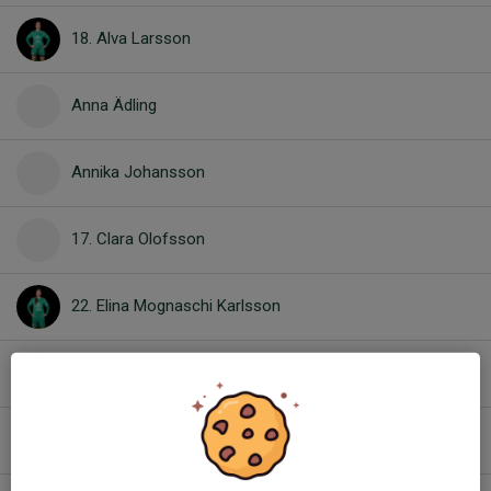
18. Alva Larsson
Anna Ädling
Annika Johansson
17. Clara Olofsson
22. Elina Mognaschi Karlsson
3. Emelie Pernling
1. Emma Mattsson