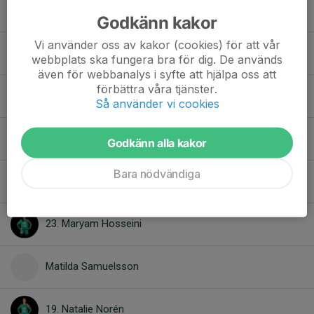
2. Frida Halvarsson
Godkänn kakor
Vi använder oss av kakor (cookies) för att vår
Julia Larsson
webbplats ska fungera bra för dig. De används
även för webbanalys i syfte att hjälpa oss att
förbättra våra tjänster.
4. Julia Tros
Så använder vi cookies
9. Kajsa Eklund
Godkänn alla kakor
Bara nödvändiga
8. Kerstin Åhnebrink
23. Maryam Hosseini
Matilda Samuelsson
19. Natalie Norén