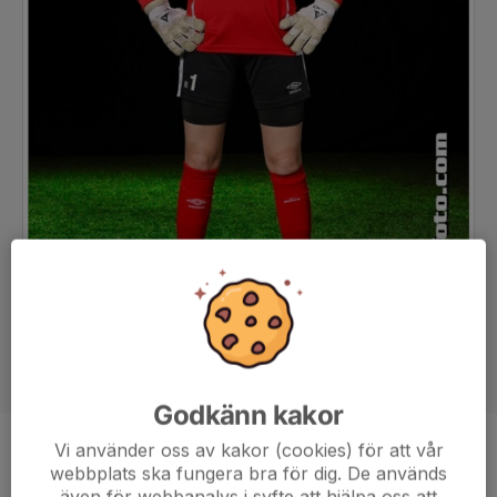
Godkänn kakor
Vi använder oss av kakor (cookies) för att vår
Position
Målvakt
webbplats ska fungera bra för dig. De används
Ålder
20 år
även för webbanalys i syfte att hjälpa oss att