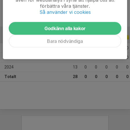
förbättra våra tjänster.
Så använder vi cookies
Godkänn alla kakor
ALLA SERIER
ALLA ÅR
Bara nödvändiga
2026
6
0
0
0
0
0
2025
9
0
0
0
0
0
2024
13
0
0
0
0
0
Totalt
28
0
0
0
0
0