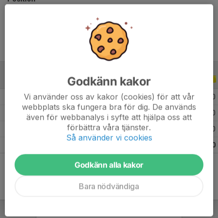
Ålder
15 år
Godkänn kakor
ALLA SERIER
ALLA ÅR
Vi använder oss av kakor (cookies) för att vår
2026
5
0
0
0
webbplats ska fungera bra för dig. De används
2025
14
0
0
0
även för webbanalys i syfte att hjälpa oss att
förbättra våra tjänster.
2024
13
0
0
0
Så använder vi cookies
Totalt
32
0
0
0
Godkänn alla kakor
Bara nödvändiga