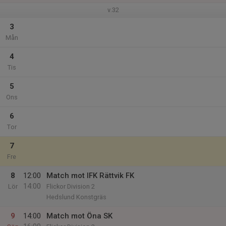
v.32
3
Mån
4
Tis
5
Ons
6
Tor
7
Fre
8
12:00
Match mot IFK Rättvik FK
14:00
Lör
Flickor Division 2
Hedslund Konstgräs
9
14:00
Match mot Öna SK