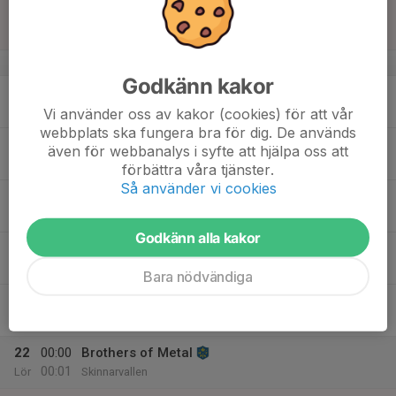
16
Sön
v.34
Godkänn kakor
17
Mån
Vi använder oss av kakor (cookies) för att vår
webbplats ska fungera bra för dig. De används
18
även för webbanalys i syfte att hjälpa oss att
Tis
förbättra våra tjänster.
Så använder vi cookies
19
Ons
Godkänn alla kakor
20
16:00
Brothers of Metal
00:00
Tor
Skinnarvallen
Bara nödvändiga
21
00:00
Brothers of Metal
00:01
Fre
Skinnarvallen
22
00:00
Brothers of Metal
00:01
Lör
Skinnarvallen