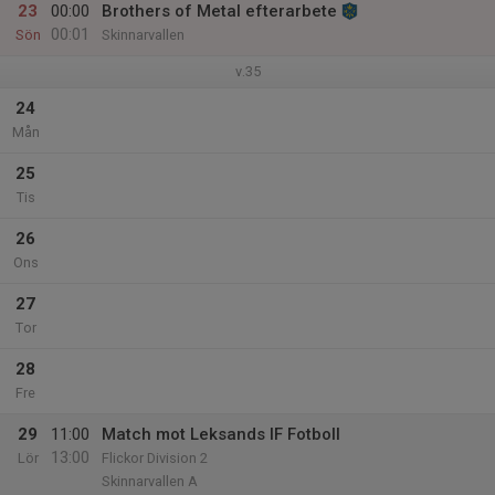
23
00:00
Brothers of Metal efterarbete
00:01
Sön
Skinnarvallen
v.35
24
Mån
25
Tis
26
Ons
27
Tor
28
Fre
29
11:00
Match mot Leksands IF Fotboll
13:00
Lör
Flickor Division 2
Skinnarvallen A