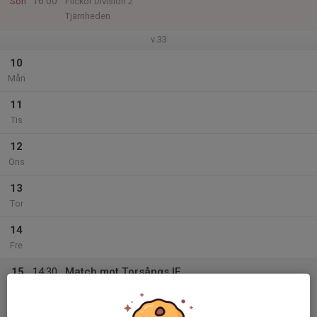
16:00
Sön
Flickor Division 2
Tjärnheden
v.33
10
Mån
11
Tis
12
Ons
13
Tor
14
Fre
15
14:30
Match mot Torsångs IF
16:30
Lör
Flickor Division 2
Torsångs IP A