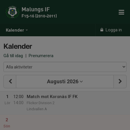
Malungs IF
F15-16 (2010-2011)
Logga in
Kalender
Kalender
Gå till idag
|
Prenumerera
Augusti 2026
1
12:00
Match mot Korsnäs IF FK
14:00
Lör
Flickor Division 2
Lindvallen A
2
Sön