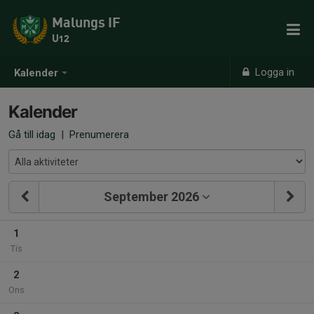
Malungs IF
U12
Logga in
Kalender
Kalender
Gå till idag
|
Prenumerera
September 2026
1
Tis
2
Ons