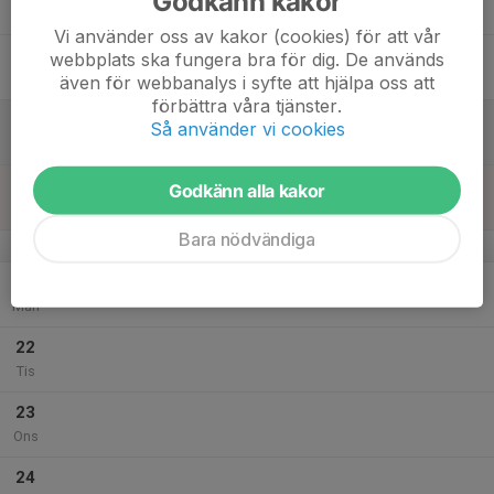
Godkänn kakor
Tor
Vi använder oss av kakor (cookies) för att vår
18
webbplats ska fungera bra för dig. De används
Fre
även för webbanalys i syfte att hjälpa oss att
förbättra våra tjänster.
19
Så använder vi cookies
Lör
20
Godkänn alla kakor
Sön
Bara nödvändiga
v.39
21
Mån
22
Tis
23
Ons
24