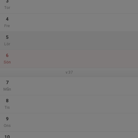
3
Tor
4
Fre
5
Lör
6
Sön
v.37
7
Mån
8
Tis
9
Ons
10