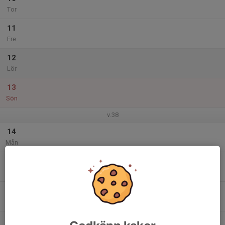
Tor
11
Fre
12
Lör
13
Sön
v.38
14
Mån
15
Tis
16
Ons
17