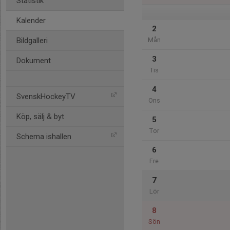
Statistik
Kalender
2
Bildgalleri
Mån
3
Dokument
Tis
4
SvenskHockeyTV
Ons
Köp, sälj & byt
5
Tor
Schema ishallen
6
Fre
7
Lör
8
Sön