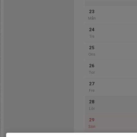
23
Mån
24
Tis
25
Ons
26
Tor
27
Fre
28
Lör
29
Sön