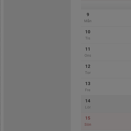
9
Mån
10
Tis
11
Ons
12
Tor
13
Fre
14
Lör
15
Sön