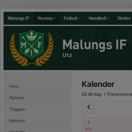
Malungs IF
Hockey
Fotboll
Handboll
Skidor
Malungs IF
U12
Kalender
Hem
Gå till idag
|
Prenumerer
Nyheter
Truppen
Matcher
1
Sön