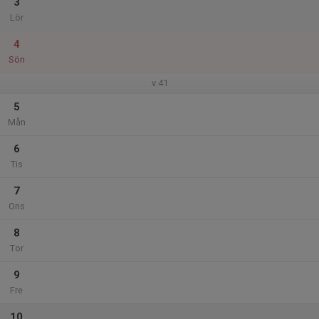
3
Lör
4
Sön
v.41
5
Mån
6
Tis
7
Ons
8
Tor
9
Fre
10