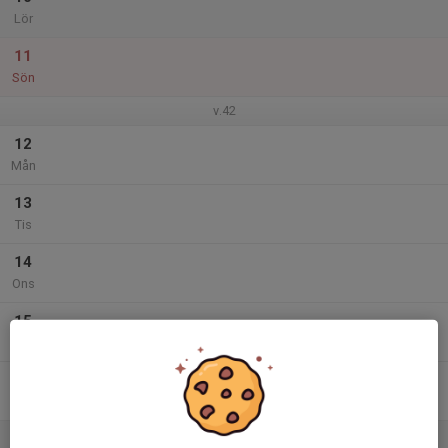
Lör
11
Sön
v.42
12
Mån
13
Tis
14
Ons
15
Tor
16
Fre
17