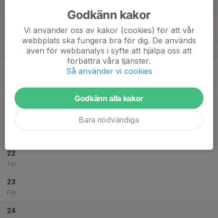
Lör
Godkänn kakor
18
Vi använder oss av kakor (cookies) för att vår
Sön
webbplats ska fungera bra för dig. De används
även för webbanalys i syfte att hjälpa oss att
v.43
förbättra våra tjänster.
19
Så använder vi cookies
Mån
20
Godkänn alla kakor
Tis
Bara nödvändiga
21
Ons
22
Tor
23
Fre
24