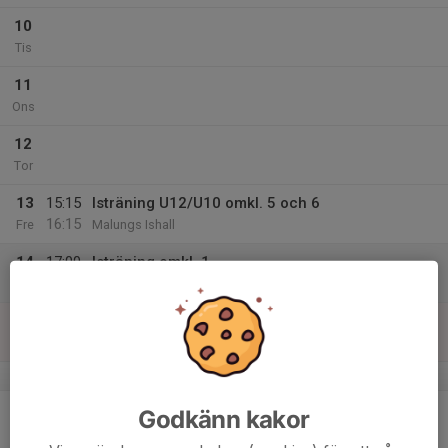
10
Tis
11
Ons
12
Tor
13
15:15
Isträning U12/U10 omkl. 5 och 6
16:15
Fre
Malungs Ishall
14
17:00
Isträning omkl. 1
18:00
Lör
Malungs Ishall
15
10:00
Poolspel U11 Älvdalen
00:00
Sön
Älvdalens Ishall
v.8
16
Godkänn kakor
Mån