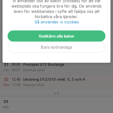
Vi använder oss av kakor (cookies) för att vår
17
webbplats ska fungera bra för dig. De används
Tis
även för webbanalys i syfte att hjälpa oss att
förbättra våra tjänster.
18
Så använder vi cookies
Ons
19
Godkänn alla kakor
Tor
Bara nödvändiga
20
15:00
Isträning U12/U10 omkl. 3 och 4
15:45
Fre
Malungs Ishall
21
00:00
Poolspel U12 Borlänge
00:01
Lör
Borlänge Ishall
22
12:45
Isträning U12/U10 omkl. 5, 3 och 4
13:45
Sön
Malungs Ishall
v.9
23
Mån