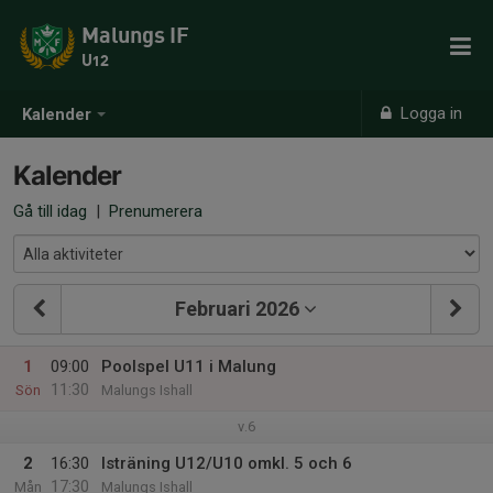
Malungs IF
U12
Logga in
Kalender
Kalender
Gå till idag
|
Prenumerera
Februari 2026
1
09:00
Poolspel U11 i Malung
11:30
Sön
Malungs Ishall
v.6
2
16:30
Isträning U12/U10 omkl. 5 och 6
17:30
Mån
Malungs Ishall