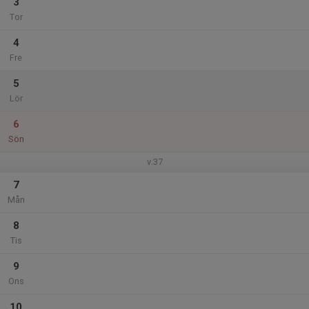
3
Tor
4
Fre
5
Lör
6
Sön
v.37
7
Mån
8
Tis
9
Ons
10