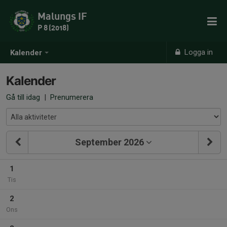
Malungs IF
P 8 (2018)
Logga in
Kalender
Kalender
Gå till idag
|
Prenumerera
September 2026
1
Tis
2
Ons