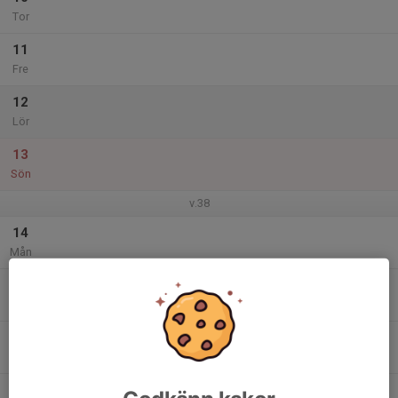
Tor
11
Fre
12
Lör
13
Sön
v.38
14
Mån
15
Tis
16
Ons
17