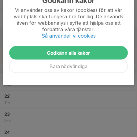
Godkänn kakor
Tor
Vi använder oss av kakor (cookies) för att vår
18
webbplats ska fungera bra för dig. De används
Fre
även för webbanalys i syfte att hjälpa oss att
förbättra våra tjänster.
19
Så använder vi cookies
Lör
20
Godkänn alla kakor
Sön
Bara nödvändiga
v.39
21
Mån
22
Tis
23
Ons
24