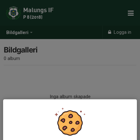
Malungs IF
P 8 (2018)
Logga in
Bildgalleri
Bildgalleri
0 album
Inga album skapade