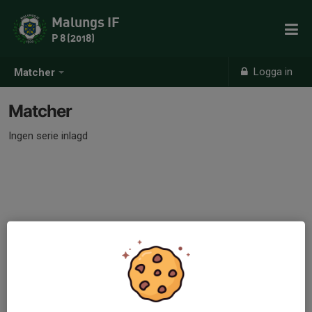
Malungs IF
P 8 (2018)
Logga in
Matcher
Matcher
Ingen serie inlagd