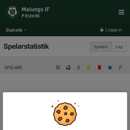
Malungs IF
P 8 (2018)
Logga in
Statistik
Spelarstatistik
Spelare
Lag
SPELARE
Ingen spelarstatistik sparad
När ni fyller i uppställning på respektive match visas statistiken
automatiskt på denna sida