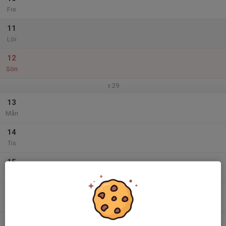
Fre
11
Lör
12
Sön
v.29
13
Mån
14
Tis
15
Ons
16
Tor
17