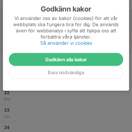
Fre
Godkänn kakor
18
Vi använder oss av kakor (cookies) för att vår
Lör
webbplats ska fungera bra för dig. De används
även för webbanalys i syfte att hjälpa oss att
19
förbättra våra tjänster.
Sön
Så använder vi cookies
v.30
20
Godkänn alla kakor
Mån
Bara nödvändiga
21
Tis
22
Ons
23
Tor
24