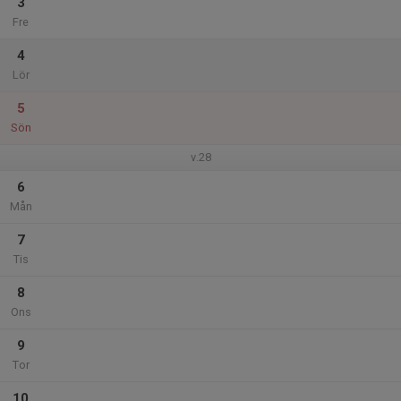
3
Fre
4
Lör
5
Sön
v.28
6
Mån
7
Tis
8
Ons
9
Tor
10