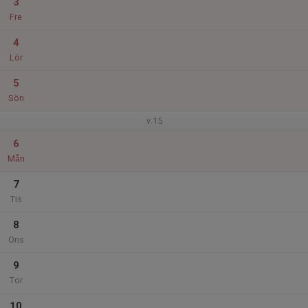
3
Fre
4
Lör
5
Sön
v.15
6
Mån
7
Tis
8
Ons
9
Tor
10