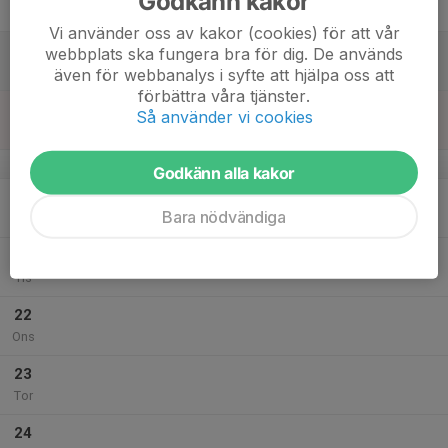
Godkänn kakor
Fre
Vi använder oss av kakor (cookies) för att vår
18
09:00
ICA Bollen 8-12 år
webbplats ska fungera bra för dig. De används
19:00
Lör
Fotbollshallen Skinnarvallen
även för webbanalys i syfte att hjälpa oss att
förbättra våra tjänster.
19
09:00
ICA Bollen 8-12 år
Så använder vi cookies
19:00
Sön
Fotbollshallen Skinnarvallen
v.17
Godkänn alla kakor
20
Bara nödvändiga
Mån
21
Tis
22
Ons
23
Tor
24