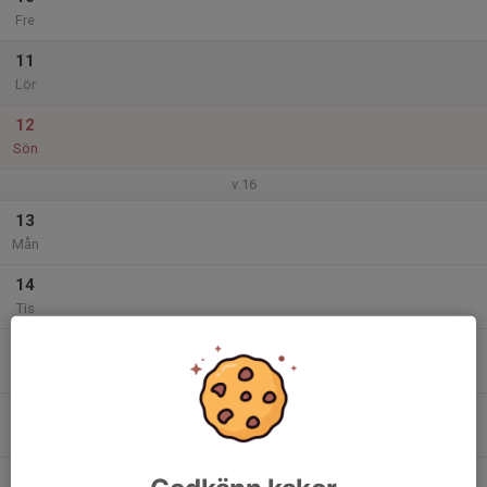
Fre
11
Lör
12
Sön
v.16
13
Mån
14
Tis
15
Ons
16
Tor
17