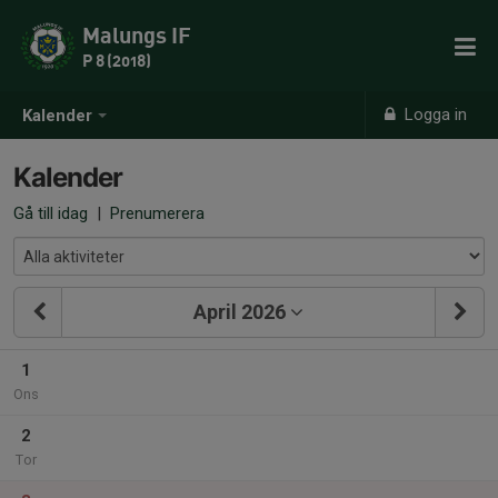
Malungs IF
P 8 (2018)
Logga in
Kalender
Kalender
Gå till idag
|
Prenumerera
April 2026
1
Ons
2
Tor