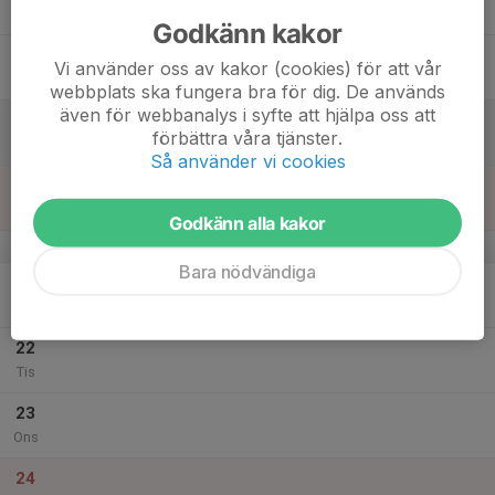
Tor
Godkänn kakor
18
Vi använder oss av kakor (cookies) för att vår
Fre
webbplats ska fungera bra för dig. De används
även för webbanalys i syfte att hjälpa oss att
19
förbättra våra tjänster.
Lör
Så använder vi cookies
20
Sön
Godkänn alla kakor
v.52
Bara nödvändiga
21
Mån
22
Tis
23
Ons
24