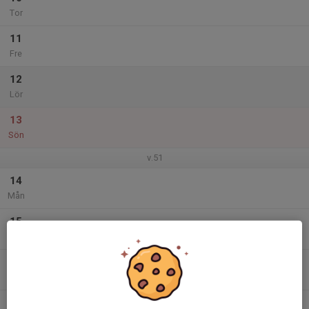
Tor
11
Fre
12
Lör
13
Sön
v.51
14
Mån
15
Tis
16
Ons
17