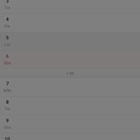
3
Tor
4
Fre
5
Lör
6
Sön
v.50
7
Mån
8
Tis
9
Ons
10