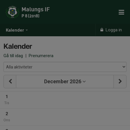
Malungs IF
P 8 (2018)
Logga in
Kalender
Kalender
Gå till idag
|
Prenumerera
December 2026
1
Tis
2
Ons