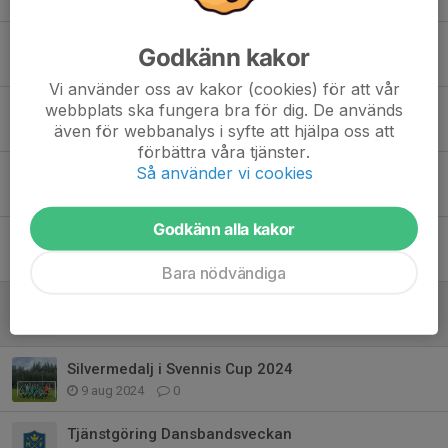
29 apr, 17:55
0
Vinterträning
Godkänn kakor
20 nov 2025
0
Vi använder oss av kakor (cookies) för att vår
webbplats ska fungera bra för dig. De används
Påminnelse inventering ICA 31/8
även för webbanalys i syfte att hjälpa oss att
30 aug 2025
0
förbättra våra tjänster.
Så använder vi cookies
Vinnare i Skinnarcupen 2025
30 jun 2025
0
Godkänn alla kakor
Inbjudan till Öppna distriktslagssamlingar Pojkar 2010
20 jan 2025
0
Bara nödvändiga
Vinterträningar
24 nov 2024
0
Silvermedalj i Svennis Cup 2024
9 aug 2024
0
Tjänstgöring Dansbandsveckan