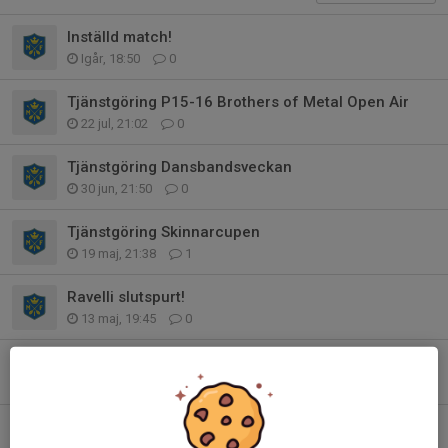
Inställd match!
Igår, 18:50
0
Tjänstgöring P15-16 Brothers of Metal Open Air
22 jul, 21:02
0
Tjänstgöring Dansbandsveckan
30 jun, 21:50
0
Tjänstgöring Skinnarcupen
19 maj, 21:38
1
Ravelli slutspurt!
13 maj, 19:45
0
Tjänstgöring Skinnarcupen
9 maj, 22:33
0
Ravelli-försäljning