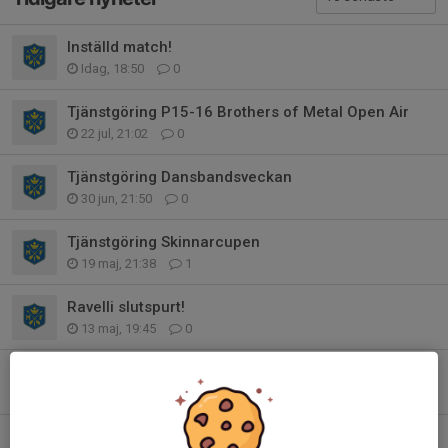
Inställd match!
Idag, 18:50
0
Tjänstgöring P15-16 Brothers of Metal Open Air
22 jul, 21:02
0
Tjänstgöring Dansbandsveckan
30 jun, 21:50
0
Tjänstgöring Skinnarcupen
19 maj, 21:38
1
Ravelli slutspurt!
13 maj, 19:45
0
Tjänstgöring Skinnarcupen
9 maj, 22:33
0
Ravelli-försäljning