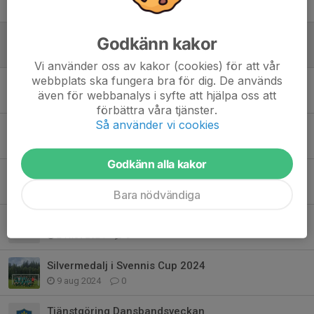
29 apr, 17:55
0
Vinterträning
Godkänn kakor
20 nov 2025
0
Vi använder oss av kakor (cookies) för att vår
webbplats ska fungera bra för dig. De används
Påminnelse inventering ICA 31/8
även för webbanalys i syfte att hjälpa oss att
30 aug 2025
0
förbättra våra tjänster.
Så använder vi cookies
Vinnare i Skinnarcupen 2025
30 jun 2025
0
Godkänn alla kakor
Inbjudan till Öppna distriktslagssamlingar Pojkar 2010
20 jan 2025
0
Bara nödvändiga
Vinterträningar
24 nov 2024
0
Silvermedalj i Svennis Cup 2024
9 aug 2024
0
Tjänstgöring Dansbandsveckan