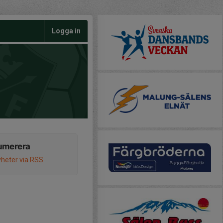
Logga in
umerera
heter via RSS