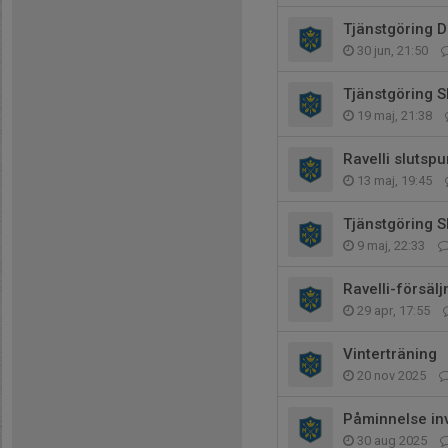
Tjänstgöring 
30 jun, 21:50
Tjänstgöring 
19 maj, 21:38
Ravelli slutspur
13 maj, 19:45
Tjänstgöring 
9 maj, 22:33
Ravelli-försälj
29 apr, 17:55
Vinterträning
20 nov 2025
Påminnelse in
30 aug 2025