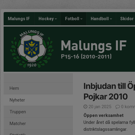
Malungs IF
Hockey
Fotboll
Handboll
Skidor
Malungs IF
P15-16 (2010-2011)
Inbjudan till 
Hem
Pojkar 2010
Nyheter
20 jan 2025
0 komm
Truppen
Öppen verksamhet
Under året då spelarna fyll
Matcher
distriktslagssamlingar.