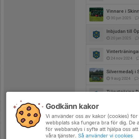
Vinnare i Ski
30 jun 2025
Inbjudan till 
20 jan 2025
Vinterträninga
24 nov 2024
Silvermedalj i
9 aug 2024
Tjänstgöring 
30 jun 2024
Godkänn kakor
Skinnarcupen
Vi använder oss av kakor (cookies) för 
18 jun 2024
webbplats ska fungera bra för dig. De
för webbanalys i syfte att hjälpa oss att
våra tjänster.
Så använder vi cookies