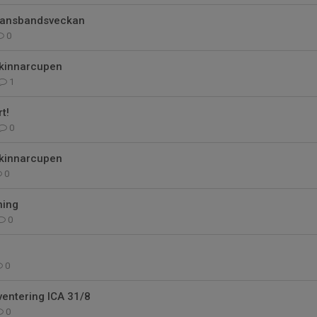
Dansbandsveckan
0
Skinnarcupen
1
t!
0
Skinnarcupen
0
ning
0
0
ventering ICA 31/8
0