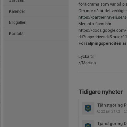
Statistik
föräldrarna som var på pla
Om inte så är det verklige
Kalender
https://partner.ravelli.se/
Bildgalleri
Mer info finns här:
https://docs.google.co
Kontakt
dit?usp=drivesdk&ouid=
Försäljningsperioden är 
Lycka till!
//Martina
Tidigare nyheter
Tjänstgöring P
22 jul, 21:02
Tjänstgöring 