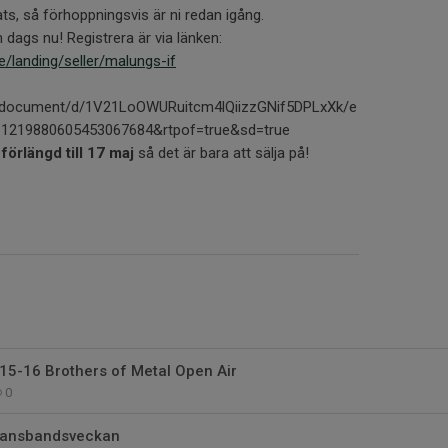
ts, så förhoppningsvis är ni redan igång.
n dags nu! Registrera är via länken:
se/landing/seller/malungs-if
m/document/d/1V21LoOWURuitcm4lQiizzGNif5DPLxXk/e
111219880605453067684&rtpof=true&sd=true
förlängd till 17 maj
så det är bara att sälja på!
15-16 Brothers of Metal Open Air
0
Dansbandsveckan