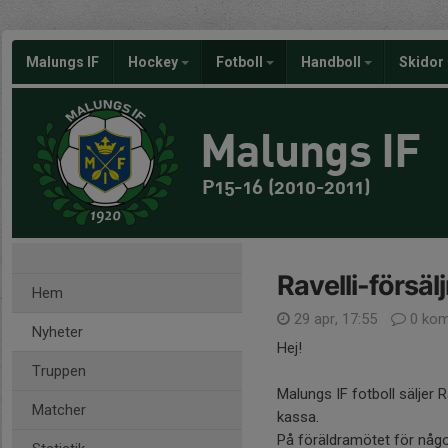
Malungs IF
Hockey
Fotboll
Handboll
Skidor
Malungs IF
P15-16 (2010-2011)
Ravelli-försäl
Hem
29 apr, 17:55
0 kom
Nyheter
Hej!
Truppen
Malungs IF fotboll säljer 
Matcher
kassa.
På föräldramötet för någon