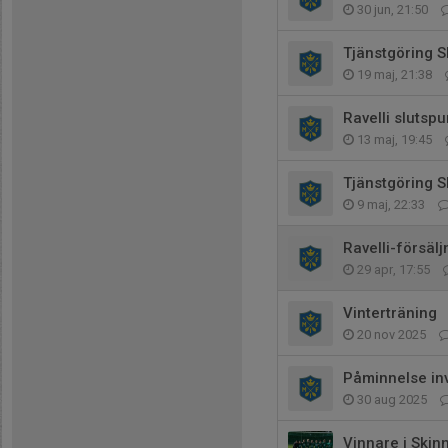
30 jun, 21:50
Tjänstgöring 
19 maj, 21:38
Ravelli slutspur
13 maj, 19:45
Tjänstgöring 
9 maj, 22:33
Ravelli-försälj
29 apr, 17:55
Vinterträning
20 nov 2025
Påminnelse in
30 aug 2025
Vinnare i Ski