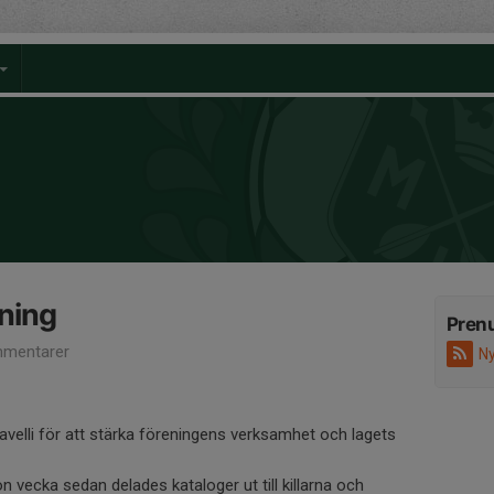
jning
Pren
mentarer
Ny
Ravelli för att stärka föreningens verksamhet och lagets
 vecka sedan delades kataloger ut till killarna och