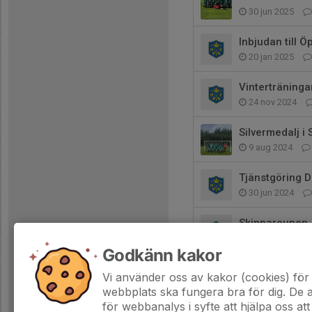
30 jun 2025
Inbjudan till 
20 jan 2025
Vinterträninga
24 nov 2024
Silvermedalj i
9 aug 2024
Tjänstgöring 
30 jun 2024
Skinnarcupen
18 jun 2024
Godkänn kakor
Påminnelse o
Vi använder oss av kakor (cookies) för 
9 maj 2024
webbplats ska fungera bra för dig. De
för webbanalys i syfte att hjälpa oss att