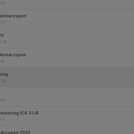
0
Skinnarcupen
1
t!
0
Skinnarcupen
0
ning
0
0
ventering ICA 31/8
0
nnarcupen 2025