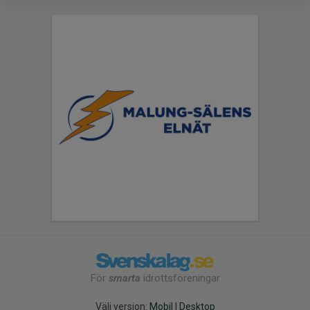
För
smarta
idrottsföreningar
Välj version:
Mobil
|
Desktop