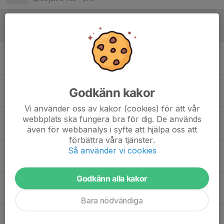
Tjänstgöring Skinnarcupen
19 maj, 21:38
1
Ravelli slutspurt!
13 maj, 19:45
0
Tjänstgöring Skinnarcupen
Godkänn kakor
9 maj, 22:33
0
Vi använder oss av kakor (cookies) för att vår
Ravelli-försäljning
webbplats ska fungera bra för dig. De används
även för webbanalys i syfte att hjälpa oss att
29 apr, 17:55
0
förbättra våra tjänster.
Så använder vi cookies
Vinterträning
20 nov 2025
0
Godkänn alla kakor
Påminnelse inventering ICA 31/8
30 aug 2025
0
Bara nödvändiga
Vinnare i Skinnarcupen 2025