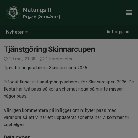
Malungs IF
P15-16 (2010-2011)
Logga in
Nyheter
Tjänstgöring Skinnarcupen
19 maj, 21:38
1 kommentar
Tjänstgöringsschema Skinnarcupen 2026
Bifogat finner ni tjänstgöringsschema för Skinnarcupen 2026. De
flesta har två pass så kolla schemat noga så ni inte missar
något pass.
Vänligen kommentera på inlägget om ni byter pass med
varandra så att vi har ett uppdaterat schema när vi kommer till
cuphelgen.
Dela nyhet