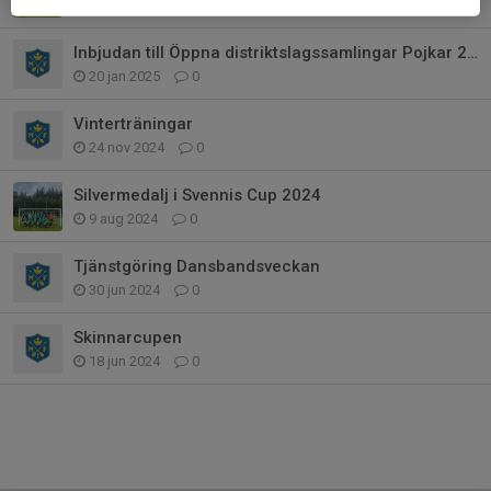
30 jun 2025
0
Inbjudan till Öppna distriktslagssamlingar Pojkar 2010
20 jan 2025
0
Vinterträningar
24 nov 2024
0
Silvermedalj i Svennis Cup 2024
9 aug 2024
0
Tjänstgöring Dansbandsveckan
30 jun 2024
0
Skinnarcupen
18 jun 2024
0