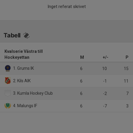
Inget referat skrivet
Tabell
Kvalserie Västra till
Hockeyettan
M
+/-
P
1. Grums IK
6
10
15
2. Kils AIK
6
-1
11
3. Kumla Hockey Club
6
-2
7
4. Malungs IF
6
-7
3