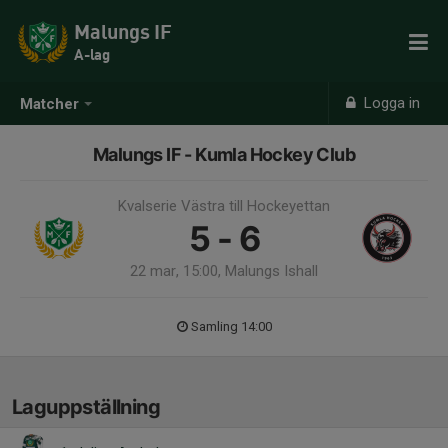
Malungs IF
A-lag
Logga in
Matcher
Malungs IF - Kumla Hockey Club
Kvalserie Västra till Hockeyettan
5 - 6
22 mar, 15:00, Malungs Ishall
Samling 14:00
Laguppställning