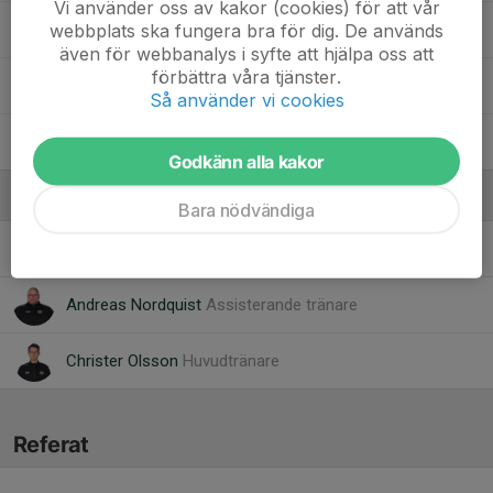
Vi använder oss av kakor (cookies) för att vår
webbplats ska fungera bra för dig. De används
83. Ludvig Eljas
, J20
även för webbanalys i syfte att hjälpa oss att
förbättra våra tjänster.
91. Tage Björnsson
, J20
Så använder vi cookies
96. Rasmus Gustafsson
, J20
Godkänn alla kakor
Ledare
Bara nödvändiga
Rickard Jonsson
Materialare
Andreas Nordquist
Assisterande tränare
Christer Olsson
Huvudtränare
Referat