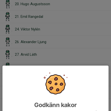
20. Hugo Augustsson
21. Emil Rangedal
24. Viktor Nylén
26. Alexander Ljung
27. Arvid Läth
28. Viktor Olsson
29. Melvin Könönen
30. Arvid Nilsson
Godkänn kakor
35. Viggo Persson