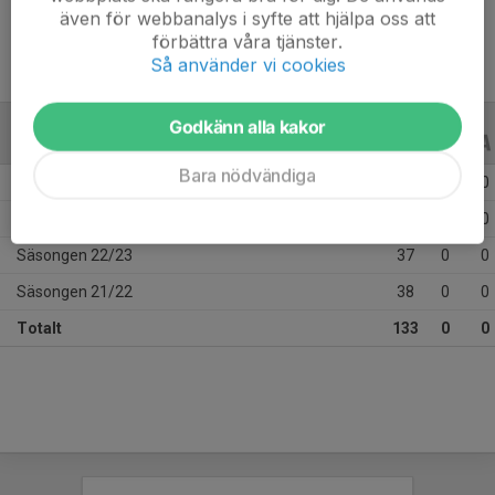
även för webbanalys i syfte att hjälpa oss att
förbättra våra tjänster.
Så använder vi cookies
Godkänn alla kakor
ALLA SERIER
ALLA ÅR
Bara nödvändiga
Säsongen 25/26
43
0
0
Säsongen 24/25
15
0
0
Säsongen 22/23
37
0
0
Säsongen 21/22
38
0
0
Totalt
133
0
0