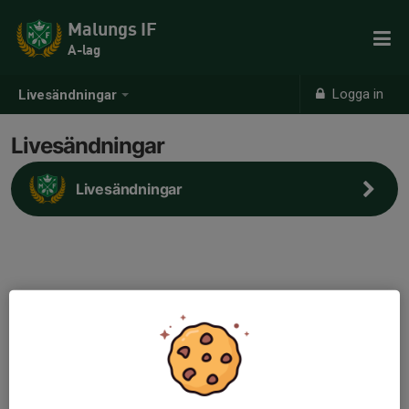
Malungs IF
A-lag
Logga in
Livesändningar
Livesändningar
Livesändningar